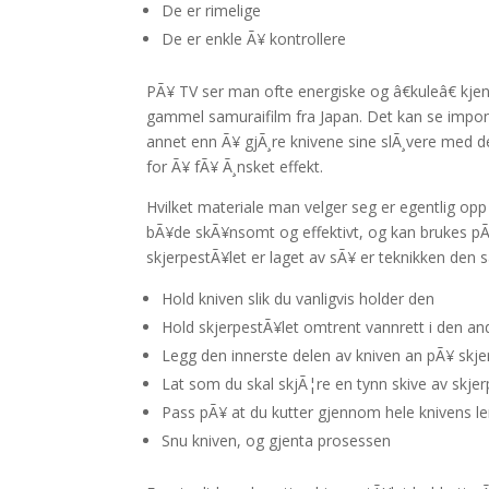
De er rimelige
De er enkle Ã¥ kontrollere
PÃ¥ TV ser man ofte energiske og â€kuleâ€ kje
gammel samuraifilm fra Japan. Det kan se impon
annet enn Ã¥ gjÃ¸re knivene sine slÃ¸vere med d
for Ã¥ fÃ¥ Ã¸nsket effekt.
Hvilket materiale man velger seg er egentlig opp
bÃ¥de skÃ¥nsomt og effektivt, og kan brukes pÃ¥ 
skjerpestÃ¥let er laget av sÃ¥ er teknikken den
Hold kniven slik du vanligvis holder den
Hold skjerpestÃ¥let omtrent vannrett i den a
Legg den innerste delen av kniven an pÃ¥ skj
Lat som du skal skjÃ¦re en tynn skive av skje
Pass pÃ¥ at du kutter gjennom hele knivens l
Snu kniven, og gjenta prosessen