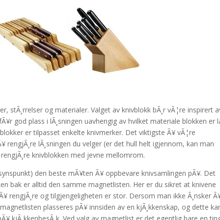
, stÃ¸rrelser og materialer. Valget av knivblokk bÃ¸r vÃ¦re inspirert a
e fÃ¥r god plass i lÃ¸sningen uavhengig av hvilket materiale blokken er 
okker er tilpasset enkelte knivmerker. Det viktigste Ã¥ vÃ¦re
 rengjÃ¸re lÃ¸sningen du velger (er det hull helt igjennom, kan man
¥ rengjÃ¸re knivblokken med jevne mellomrom.
ns synspunkt) den beste mÃ¥ten Ã¥ oppbevare knivsamlingen pÃ¥. Det
en bak er alltid den samme magnetlisten. Her er du sikret at knivene
 Ã¥ rengjÃ¸re og tilgjengeligheten er stor. Dersom man ikke Ã¸nsker Ã
magnetlisten plasseres pÃ¥ innsiden av en kjÃ¸kkenskap, og dette ka
¥ kjÃ¸kkenbesÃ¸k. Ved valg av magnetlist er det egentlig bare en tin