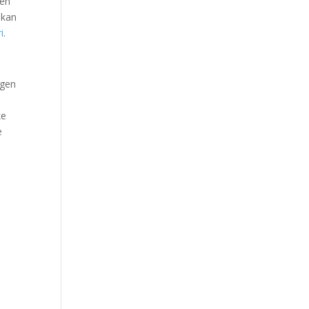
ven
g kan
i
.
ngen
ke
e