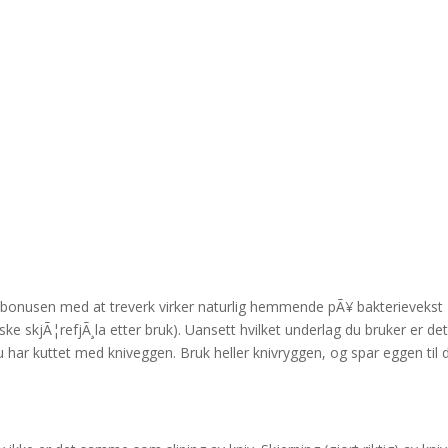
 fÃ¥ bonusen med at treverk virker naturlig hemmende pÃ¥ bakterievekst
ske skjÃ¦refjÃ¸la etter bruk). Uansett hvilket underlag du bruker er de
har kuttet med kniveggen. Bruk heller knivryggen, og spar eggen til 