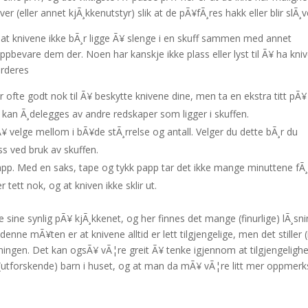
 (eller annet kjÃ¸kkenutstyr) slik at de pÃ¥fÃ¸res hakk eller blir slÃ¸v
t at knivene ikke bÃ¸r ligge Ã¥ slenge i en skuff sammen med annet
 oppbevare dem der. Noen har kanskje ikke plass eller lyst til Ã¥ ha kni
urderes
r ofte godt nok til Ã¥ beskytte knivene dine, men ta en ekstra titt pÃ¥
 kan Ã¸delegges av andre redskaper som ligger i skuffen.
r Ã¥ velge mellom i bÃ¥de stÃ¸rrelse og antall. Velger du dette bÃ¸r du
ss ved bruk av skuffen.
pp. Med en saks, tape og tykk papp tar det ikke mange minuttene fÃ¸
r tett nok, og at kniven ikke sklir ut.
 sine synlig pÃ¥ kjÃ¸kkenet, og her finnes det mange (finurlige) lÃ¸sn
nne mÃ¥ten er at knivene alltid er lett tilgjengelige, men det stiller (
sningen. Det kan ogsÃ¥ vÃ¦re greit Ã¥ tenke igjennom at tilgjengelighe
¥ (utforskende) barn i huset, og at man da mÃ¥ vÃ¦re litt mer oppme