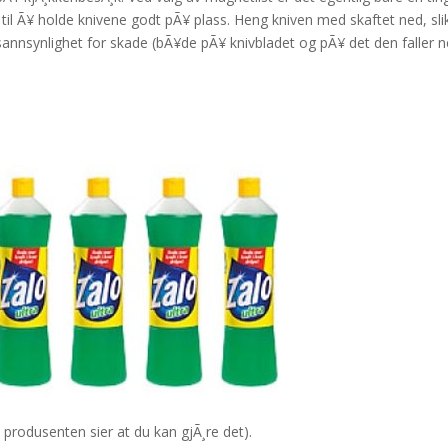
til Ã¥ holde knivene godt pÃ¥ plass. Heng kniven med skaftet ned, sli
sannsynlighet for skade (bÃ¥de pÃ¥ knivbladet og pÃ¥ det den faller 
produsenten sier at du kan gjÃ¸re det).