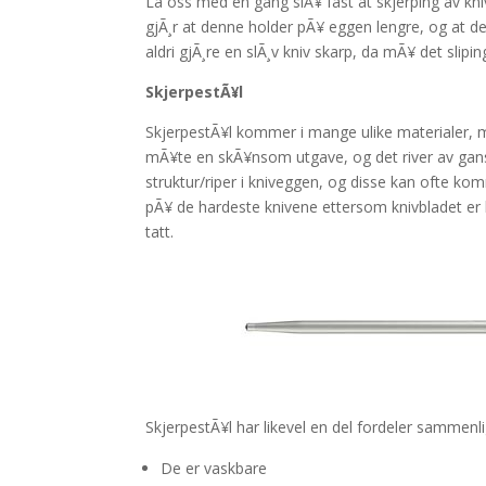
La oss med en gang slÃ¥ fast at skjerping av kniv
gjÃ¸r at denne holder pÃ¥ eggen lengre, og at det d
aldri gjÃ¸re en slÃ¸v kniv skarp, da mÃ¥ det slipi
SkjerpestÃ¥l
SkjerpestÃ¥l kommer i mange ulike materialer, men
mÃ¥te en skÃ¥nsom utgave, og det river av gans
struktur/riper i kniveggen, og disse kan ofte k
pÃ¥ de hardeste knivene ettersom knivbladet er h
tatt.
SkjerpestÃ¥l har likevel en del fordeler sammenl
De er vaskbare