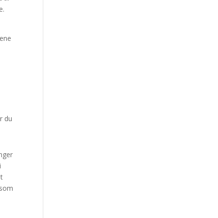
e.
vene
r du
inger
i
t
rksom