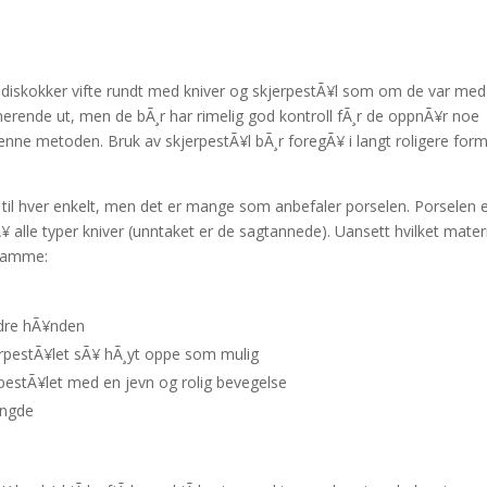
ndiskokker vifte rundt med kniver og skjerpestÃ¥l som om de var med 
erende ut, men de bÃ¸r har rimelig god kontroll fÃ¸r de oppnÃ¥r noe
enne metoden. Bruk av skjerpestÃ¥l bÃ¸r foregÃ¥ i langt roligere for
 til hver enkelt, men det er mange som anbefaler porselen. Porselen 
alle typer kniver (unntaket er de sagtannede). Uansett hvilket mater
 samme:
ndre hÃ¥nden
erpestÃ¥let sÃ¥ hÃ¸yt oppe som mulig
rpestÃ¥let med en jevn og rolig bevegelse
engde