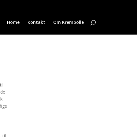
Home
Kontakt
Om Krembolle
il
 de
nk
dige
til