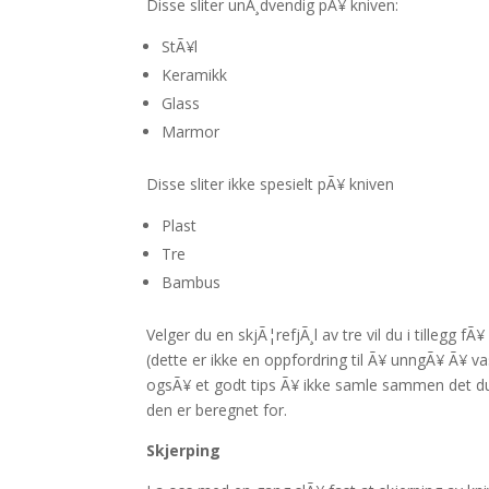
Disse sliter unÃ¸dvendig pÃ¥ kniven:
StÃ¥l
Keramikk
Glass
Marmor
Disse sliter ikke spesielt pÃ¥ kniven
Plast
Tre
Bambus
Velger du en skjÃ¦refjÃ¸l av tre vil du i tillegg
(dette er ikke en oppfordring til Ã¥ unngÃ¥ Ã¥ va
ogsÃ¥ et godt tips Ã¥ ikke samle sammen det du 
den er beregnet for.
Skjerping