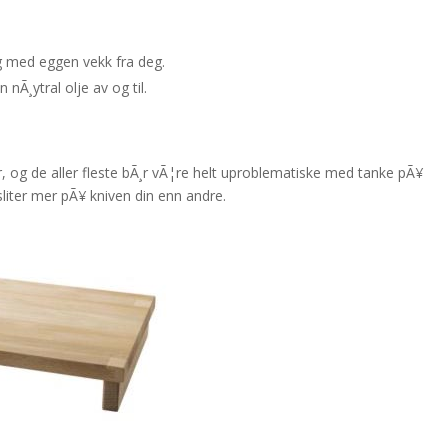
g med eggen vekk fra deg.
nÃ¸ytral olje av og til.
er, og de aller fleste bÃ¸r vÃ¦re helt uproblematiske med tanke pÃ¥
 sliter mer pÃ¥ kniven din enn andre.