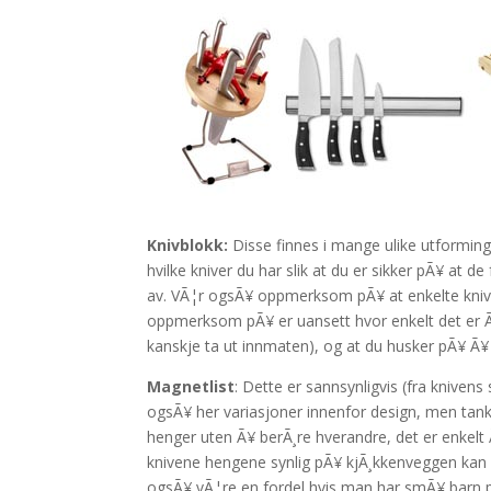
Knivblokk:
Disse finnes i mange ulike utforminger
hvilke kniver du har slik at du er sikker pÃ¥ at d
av. VÃ¦r ogsÃ¥ oppmerksom pÃ¥ at enkelte knivbl
oppmerksom pÃ¥ er uansett hvor enkelt det er Ã¥
kanskje ta ut innmaten), og at du husker pÃ¥ Ã
Magnetlist
: Dette er sannsynligvis (fra knive
ogsÃ¥ her variasjoner innenfor design, men tank
henger uten Ã¥ berÃ¸re hverandre, det er enkelt
knivene hengene synlig pÃ¥ kjÃ¸kkenveggen kan 
ogsÃ¥ vÃ¦re en fordel hvis man har smÃ¥ barn pÃ