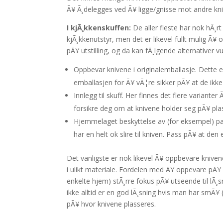
Ã¥ Ã¸delegges ved Ã¥ ligge/gnisse mot andre kniver
I kjÃ¸kkenskuffen:
De aller fleste har nok hÃ¸r
kjÃ¸kkenutstyr, men det er likevel fullt mulig Ã¥
pÃ¥ utstilling, og da kan fÃ¸lgende alternativer v
Oppbevar knivene i originalemballasje. Dette e
emballasjen for Ã¥ vÃ¦re sikker pÃ¥ at de ikke
Innlegg til skuff. Her finnes det flere variante
forsikre deg om at knivene holder seg pÃ¥ pla
Hjemmelaget beskyttelse av (for eksempel) pa
har en helt ok slire til kniven. Pass pÃ¥ at den e
Det vanligste er nok likevel Ã¥ oppbevare knivene
i ulikt materiale. Fordelen med Ã¥ oppevare pÃ¥ de
enkelte hjem) stÃ¸rre fokus pÃ¥ utseende til lÃ¸
ikke alltid er en god lÃ¸sning hvis man har smÃ
pÃ¥ hvor knivene plasseres.