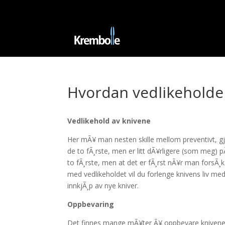
Hvordan vedlikehold
Vedlikehold av knivene
Her mÃ¥ man nesten skille mellom preventivt, gjÃ¸
de to fÃ¸rste, men er litt dÃ¥rligere (som meg)
to fÃ¸rste, men at det er fÃ¸rst nÃ¥r man forsÃ¸k
med vedlikeholdet vil du forlenge knivens liv 
innkjÃ¸p av nye kniver.
Oppbevaring
Det finnes mange mÃ¥ter Ã¥ oppbevare knivene si