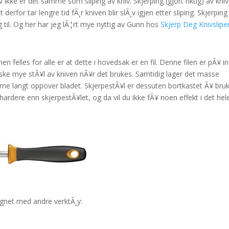
 ikke er det samme som sliping av kniv. Skjerping (gjort riktig) av kni
erfor tar lengre tid fÃ¸r kniven blir slÃ¸v igjen etter sliping. Skjerpin
ng til. Og her har jeg lÃ¦rt mye nyttig av Gunn hos
Skjerp Deg Knivsliper
 felles for alle er at dette i hovedsak er en fil. Denne filen er pÃ¥ i
ke mye stÃ¥l av kniven nÃ¥r det brukes. Samtidig lager det masse
omme langt oppover bladet. SkjerpestÃ¥l er dessuten bortkastet Ã¥ bru
ardere enn skjerpestÃ¥let, og da vil du ikke fÃ¥ noen effekt i det hel
ignet med andre verktÃ¸y: