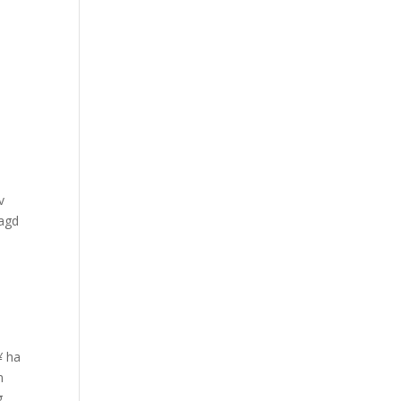
v
lagd
¥ ha
n
g