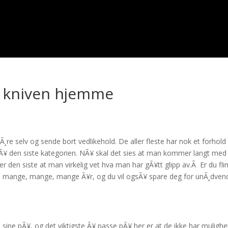
e kniven hjemme
re selv og sende bort vedlikehold. De aller fleste har nok et forhold t
 pÃ¥ den siste kategorien. NÃ¥ skal det sies at man kommer langt med
er den siste at man virkelig vet hva man har gÃ¥tt glipp av.Â Er du fli
med mange, mange, mange Ã¥r, og du vil ogsÃ¥ spare deg for unÃ¸dven
ne pÃ¥, og det viktigste Ã¥ passe pÃ¥ her er at de ikke har mulighet 