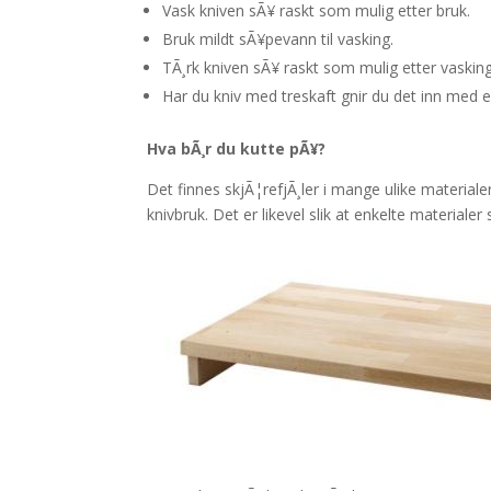
Vask kniven sÃ¥ raskt som mulig etter bruk.
Bruk mildt sÃ¥pevann til vasking.
TÃ¸rk kniven sÃ¥ raskt som mulig etter vaskin
Har du kniv med treskaft gnir du det inn med en 
Hva bÃ¸r du kutte pÃ¥?
Det finnes skjÃ¦refjÃ¸ler i mange ulike material
knivbruk. Det er likevel slik at enkelte materialer